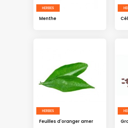
HERBES
HE
Menthe
Cél
HERBES
HE
Feuilles d'oranger amer
Gr