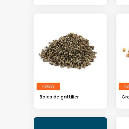
HERBES
HE
Baies de gattilier
Gra