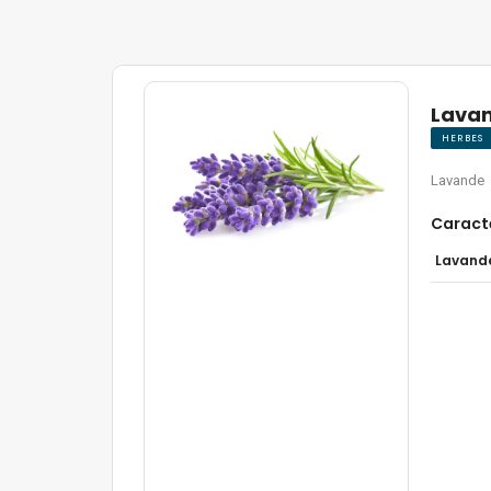
Lava
HERBES
Lavande
Caract
Lavande