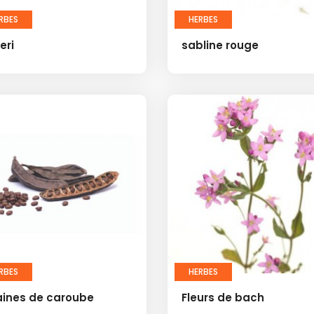
RBES
HERBES
eri
sabline rouge
RBES
HERBES
aines de caroube
Fleurs de bach