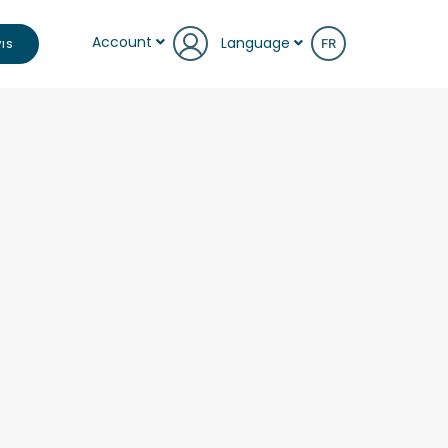
Account
Language
IS
FR