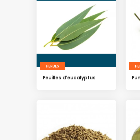
HERBES
HE
Feuilles d'eucalyptus
Fu