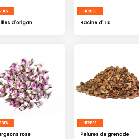
RBES
HERBES
illes d'origan
Racine d'iris
RBES
HERBES
urgeons rose
Pelures de grenade