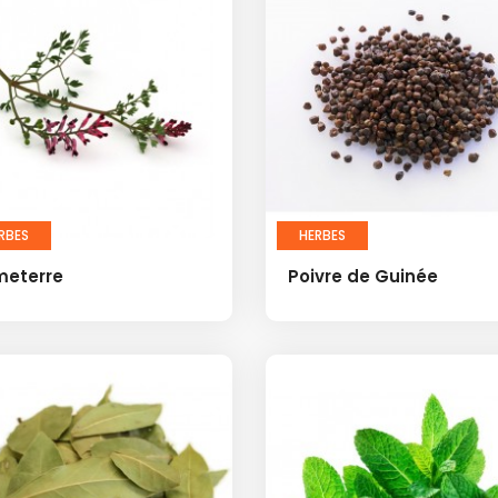
RBES
HERBES
meterre
Poivre de Guinée