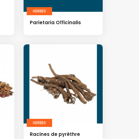
HERBES
Parietaria Officinalis
HERBES
Racines de pyrèthre