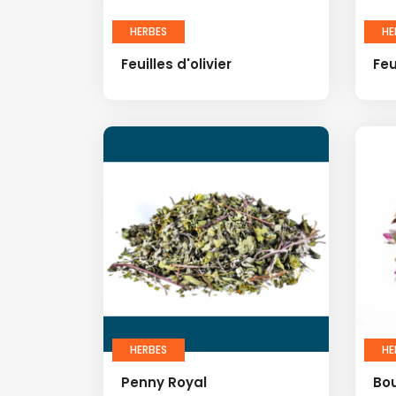
HERBES
HE
Feuilles d'olivier
Feu
HERBES
HE
Penny Royal
Bo