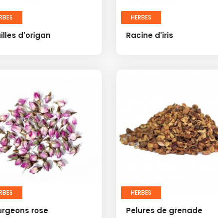
RBES
HERBES
illes d'origan
Racine d'iris
RBES
HERBES
urgeons rose
Pelures de grenade