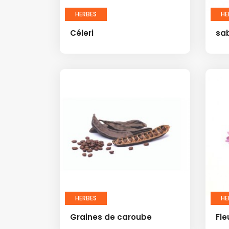
HERBES
HE
Céleri
sab
HERBES
HE
Graines de caroube
Fle