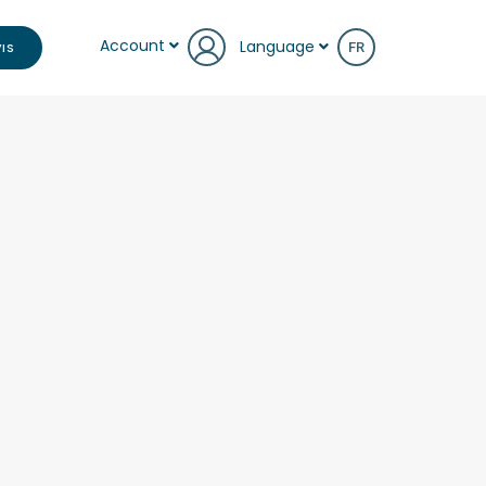
Account
Language
IS
FR