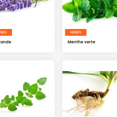
RBES
HERBES
vande
Menthe verte