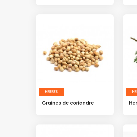
HERBES
HE
Graines de coriandre
He