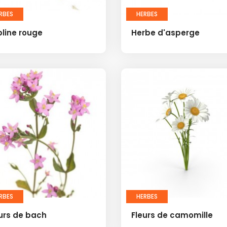
RBES
HERBES
line rouge
Herbe d'asperge
RBES
HERBES
urs de bach
Fleurs de camomille