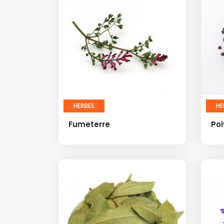
HERBES
HE
Fumeterre
Poi