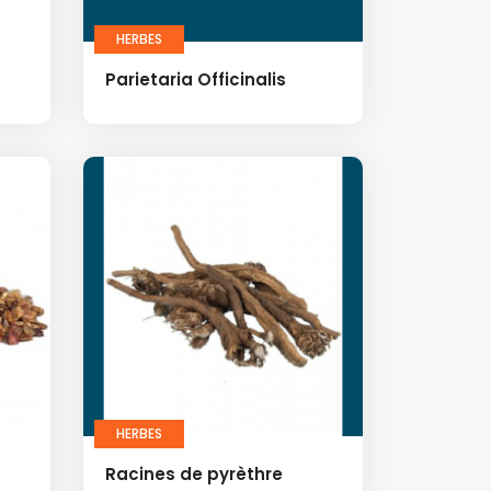
HERBES
Parietaria Officinalis
HERBES
Racines de pyrèthre