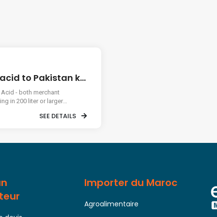
Import phosphoric acid to Pakistan karachi
 Acid - both merchant
SEE DETAILS
lease share pics and specifications .
un
Importer du Maroc
teur
Agroalimentaire