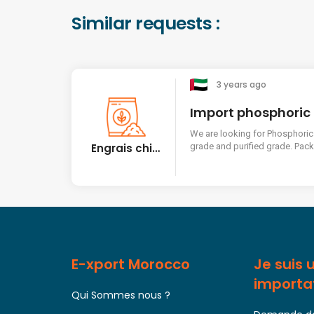
Similar requests :
3 years ago
We are looking for Phosphoric
Engrais chimiques
grade and purified grade. Packing in 200 liter or larger
drums. C&F Karachi, Pakistan basis. Quantity 2 FCLs as
trial order. P
E-xport Morocco
Je suis 
importa
Qui Sommes nous ?