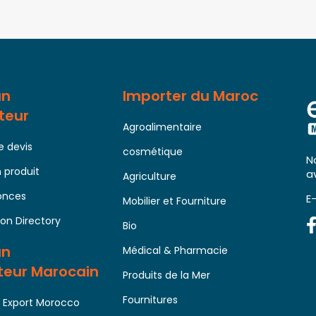
un
Importer du Maroc
teur
Agroalimentaire
 devis
cosmétique
N
 produit
a
Agriculture
nonces
E
Mobilier et Fourniture
on Directory
Bio
un
Médical & Pharmacie
teur Marocain
Produits de la Mer
Fournitures
ur Export Morocco