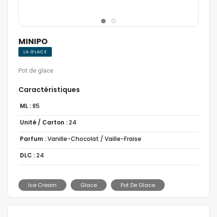
MINIPO
LA GLACE
Pot de glace
Caractéristiques
ML :
85
Unité / Carton :
24
Parfum :
Vanille-Chocolat / Vaille-Fraise
DLC :
24
Ice Cream
Glace
Pot De Glace