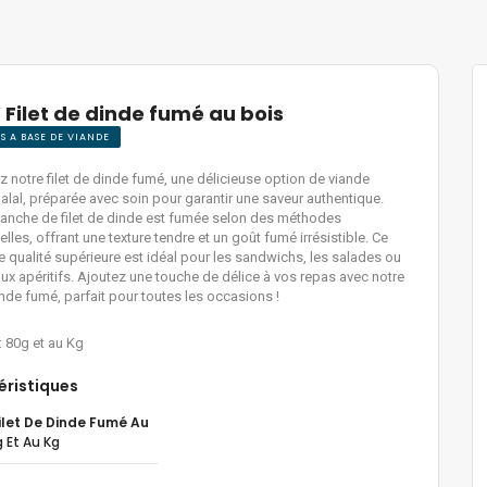
 Filet de dinde fumé au bois
S A BASE DE VIANDE
 notre filet de dinde fumé, une délicieuse option de viande
 halal, préparée avec soin pour garantir une saveur authentique.
anche de filet de dinde est fumée selon des méthodes
elles, offrant une texture tendre et un goût fumé irrésistible. Ce
e qualité supérieure est idéal pour les sandwichs, les salades ou
aux apéritifs. Ajoutez une touche de délice à vos repas avec notre
dinde fumé, parfait pour toutes les occasions !
 : 80g et au Kg
éristiques
ilet De Dinde Fumé Au
 Et Au Kg