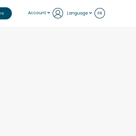
Account
Language
IS
FR