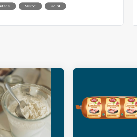
uterie
Maroc
Halal