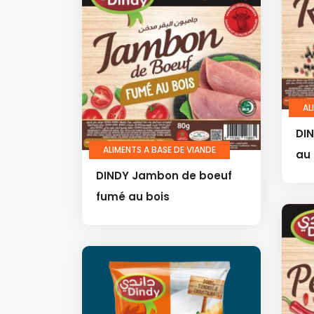
AL
DI
ALIMENTS A BASE DE VIANDE
au 
DINDY Jambon de boeuf
fumé au bois