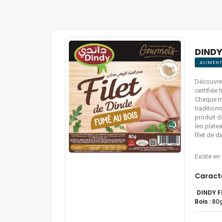
DINDY
ALIMENT
Découvrez
certifiée
Chaque tr
traditionn
produit d
les plate
filet de 
Existe en
Caract
DINDY F
Bois :
80g