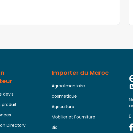
un
Importer du Maroc
teur
Agroalimentaire
 devis
cosmétique
N
 produit
a
Agriculture
nonces
E
Mobilier et Fourniture
on Directory
Bio