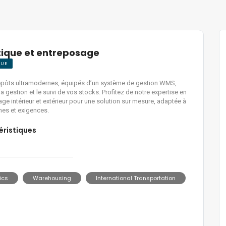
tique et entreposage
QUE
epôts ultramodernes, équipés d’un système de gestion WMS,
la gestion et le suivi de vos stocks. Profitez de notre expertise en
ge intérieur et extérieur pour une solution sur mesure, adaptée à
es et exigences.
éristiques
ics
Warehousing
International Transportation